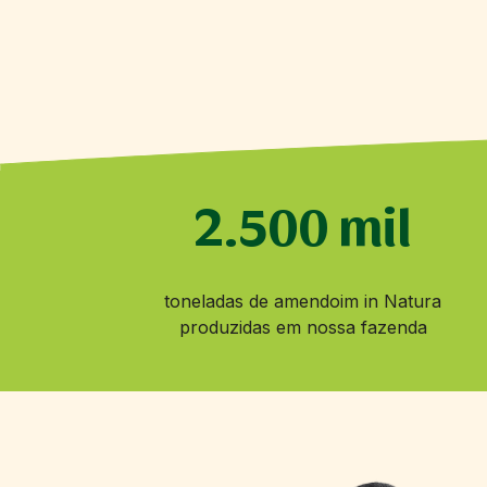
.500 mil
toneladas de amendoim in Natura
produzidas em nossa fazenda