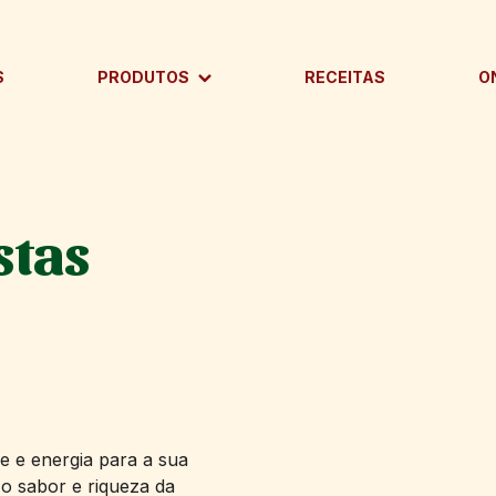
S
PRODUTOS
RECEITAS
O
BARRAS
DOCES
stas
PASTAS
SALGADOS
CULINÁRIA
PAÇOCAS
e e energia para a sua
 o sabor e riqueza da