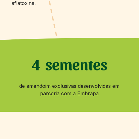
aflatoxina.
sementes
de amendoim exclusivas desenvolvidas em
parceria com a Embrapa