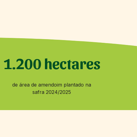
.200 hectares
de área de amendoim plantado na
safra 2024/2025